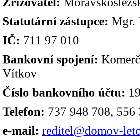
Zřizovatel:
Moravskoslezský
Statutární zástupce:
Mgr. 
IČ:
711 97 010
Bankovní spojení:
Komerčn
Vítkov
Číslo bankovního účtu:
19
Telefon:
737 948 708, 556 
e-mail:
reditel@domov-leto