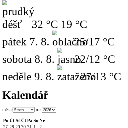
32 °C
19 °C
pátek
7. 8.
25/17 °C
sobota
8. 8.
22/12 °C
neděle
9. 8.
27/13 °C
Kalendář
měsíc
rok
Po
Út
St
Čt
Pá
So
Ne
27
28
29
30
31
1
2