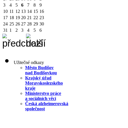
3
4
5
6
7
8
9
10
11
12
13
14
15
16
17
18
19
20
21
22
23
24
25
26
27
28
29
30
31
1
2
3
4
5
6
Užitečné odkazy
Město Budišov
nad Budišovkou
Krajský úřad
Moravskoslezského
kraje
Ministerstvo práce
a sociálních věcí
Česká alzheimerovská
společnost