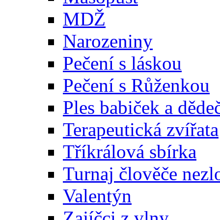
MDŽ
Narozeniny
Pečení s láskou
Pečení s Růženkou
Ples babiček a děde
Terapeutická zvířata
Tříkrálová sbírka
Turnaj člověče nezl
Valentýn
Zajíčci z vlny