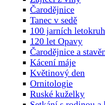
Čarodějnice
Tanec v sedě
100 jarních letokru
120 let Opavy
Čarodějnice a stavě
Kácení máje
Květinový den
Ornitologie
Ruské kuželky
Setkání s rodinou a 