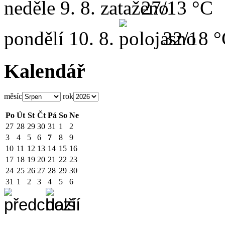
neděle
9. 8.
27/13 °C
pondělí
10. 8.
32/18 
Kalendář
měsíc
rok
Po
Út
St
Čt
Pá
So
Ne
27
28
29
30
31
1
2
3
4
5
6
7
8
9
10
11
12
13
14
15
16
17
18
19
20
21
22
23
24
25
26
27
28
29
30
31
1
2
3
4
5
6