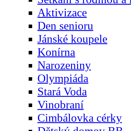
Aktivizace
Den senioru
Jánské koupele
Konírna
Narozeniny
Olympiáda
Stará Voda
Vinobraní
Cimbálovka cérky
Dětský domov BB