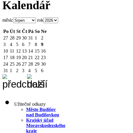
Kalendář
měsíc
rok
Po
Út
St
Čt
Pá
So
Ne
27
28
29
30
31
1
2
3
4
5
6
7
8
9
10
11
12
13
14
15
16
17
18
19
20
21
22
23
24
25
26
27
28
29
30
31
1
2
3
4
5
6
Užitečné odkazy
Město Budišov
nad Budišovkou
Krajský úřad
Moravskoslezského
kraje