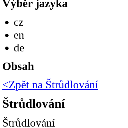
Výběr jazyka
Česky
cz
English
en
Deutsch
de
Obsah
<Zpět na
Štrůdlování
Štrůdlování
Štrůdlování