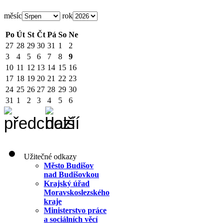
měsíc
rok
Po
Út
St
Čt
Pá
So
Ne
27
28
29
30
31
1
2
3
4
5
6
7
8
9
10
11
12
13
14
15
16
17
18
19
20
21
22
23
24
25
26
27
28
29
30
31
1
2
3
4
5
6
Užitečné odkazy
Město Budišov
nad Budišovkou
Krajský úřad
Moravskoslezského
kraje
Ministerstvo práce
a sociálních věcí